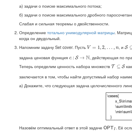
а) задачи о поиске максимального потока;
б) задачи о поиске максимального дробного паросочетан
Слабая и сильная теоремы о двойственности.
Определение
тотально унимодулярной матрицы
. Матриц
когда он двудольный.
Напомним задачу Set cover. Пусть
, и
V
=
1
=
,
2
1
,
…
,
2
,
n
,
…
,
S
⊆
S
V
n
N
задана ценовая функция
, действующая по пр
c
⋅
:
:
S
→
→
N
S
c
⋅
Теперь определим ценность набора множеств
ка
T
⊆
⊆
S
T
S
заключается в том, чтобы найти допустимый набор наим
а) Докажите, что следующая задача целочисленного лин
\cases{
x_S\in\mathb
\sum\limits_{
\min\sum\limi
}
\cases{ x_S\
Назовём оптимальный ответ в этой задаче
. Её ос
O
P
T
I
O
P
T
I