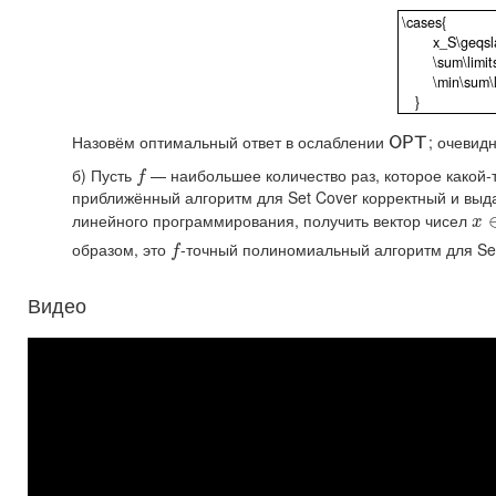
\cases{
x_S\geqslant
\sum\limits_{
\min\sum\limi
}
\cases{ x_S\
Назовём оптимальный ответ в ослаблении
; очевид
O
P
T
O
P
T
б) Пусть
— наибольшее количество раз, которое какой-т
f
f
приближённый алгоритм для Set Cover корректный и выд
линейного программирования, получить вектор чисел
x
∈
x
образом, это
-точный полиномиальный алгоритм для Set
f
f
Видео