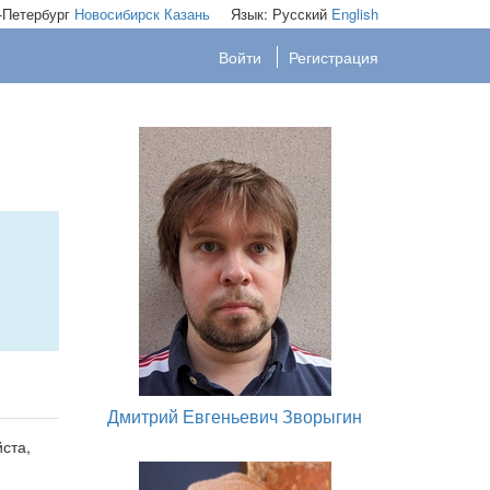
-Петербург
Новосибирск
Казань
Язык:
Русский
English
Войти
Регистрация
Дмитрий Евгеньевич Зворыгин
ста,