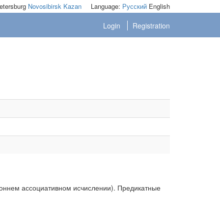
etersburg
Novosibirsk
Kazan
Language:
Русский
English
Login
Registration
роннем ассоциативном исчислении). Предикатные