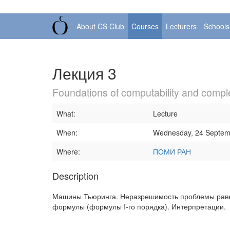
About CS Club
Courses
Lecturers
Schools
Лекция 3
Foundations of computability and comple
What:
Lecture
When:
Wednesday, 24 Septem
Where:
ПОМИ РАН
Description
Машины Тьюринга. Неразрешимость проблемы равен
формулы (формулы I-го порядка). Интерпретации.