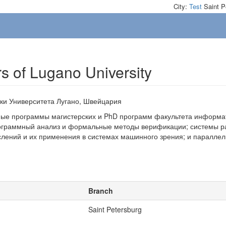
City:
Test
Saint P
s of Lugano University
ки Университета Лугано, Швейцария
ые программы магистерских и PhD программ факультета информатик
ограммный анализ и формальные методы верификации; системы р
слений и их применения в системах машинного зрения; и паралле
Branch
Saint Petersburg