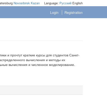
etersburg
Novosibirsk
Kazan
Language:
Русский
English
Login
Registration
и и прочтут краткие курсы для студентов Санкт-
аспределенного вычисления и методы их
льные вычисления и численное моделирование.