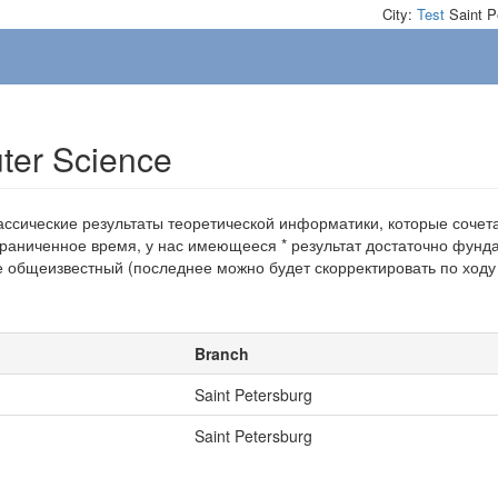
City:
Test
Saint P
ter Science
ассические результаты теоретической информатики, которые сочета
граниченное время, у нас имеющееся * результат достаточно фунд
не общеизвестный (последнее можно будет скорректировать по ходу
Branch
Saint Petersburg
Saint Petersburg