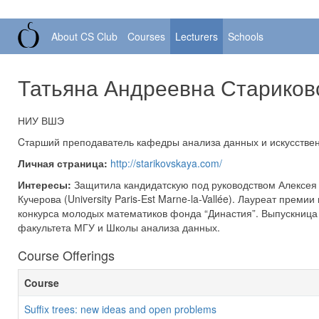
About CS Club
Courses
Lecturers
Schools
Татьяна Андреевна Стариков
НИУ ВШЭ
Cтарший преподаватель кафедры анализа данных и искусстве
Личная страница:
http://starikovskaya.com/
Интересы:
Защитила кандидатскую под руководством Алексея
Кучерова (University Paris-Est Marne-la-Vallée). Лауреат преми
конкурса молодых математиков фонда
Династия
. Выпускница
факультета МГУ и Школы анализа данных.
Course Offerings
Course
Suffix trees: new ideas and open problems