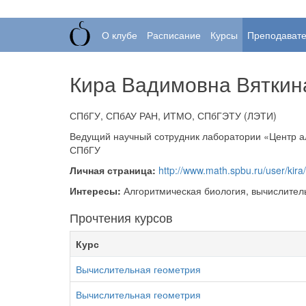
О клубе
Расписание
Курсы
Преподават
Кира Вадимовна Вяткин
СПбГУ, СПбАУ РАН, ИТМО, СПбГЭТУ (ЛЭТИ)
Ведущий научный сотрудник лаборатории
Центр а
СПбГУ
Личная страница:
http://www.math.spbu.ru/user/kira/
Интересы:
Алгоритмическая биология, вычислител
Прочтения курсов
Курс
Вычислительная геометрия
Вычислительная геометрия