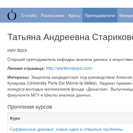
О клубе
Расписание
Курсы
Преподаватели
Между
Татьяна Андреевна Стариков
НИУ ВШЭ
Cтарший преподаватель кафедры анализа данных и искусстве
Личная страница:
http://starikovskaya.com/
Интересы:
Защитила кандидатскую под руководством Алексея
Кучерова (University Paris-Est Marne-la-Vallée). Лауреат преми
конкурса молодых математиков фонда
Династия
. Выпускниц
факультета МГУ и Школы анализа данных.
Прочтения курсов
Курс
Суффиксные деревья: новые идеи и открытые проблемы