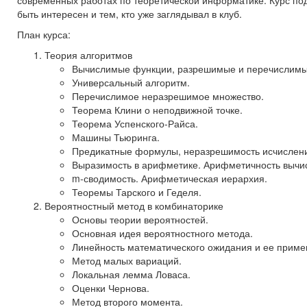
современных работах по теоретической информатике. Курс по
быть интересен и тем, кто уже заглядывал в клуб.
План курса:
Теория алгоритмов
Вычислимые функции, разрешимые и перечислимы
Универсальный алгоритм.
Перечислимое неразрешимое множество.
Теорема Клини о неподвижной точке.
Теорема Успенского-Райса.
Машины Тьюринга.
Предикатные формулы, неразрешимость исчислени
Выразимость в арифметике. Арифметичность вычи
m-сводимость. Арифметическая иерархия.
Теоремы Тарского и Геделя.
Вероятностный метод в комбинаторике
Основы теории вероятностей.
Основная идея вероятностного метода.
Линейность математического ожидания и ее приме
Метод малых вариаций.
Локальная лемма Ловаса.
Оценки Чернова.
Метод второго момента.